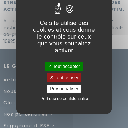
STREETART AVEC LA SIRÈNE, PARTENAIRE DES
ACTIVITÉS CULTURELLES DU GROUPE EUROTIM.
https://www.sudouest.fr/charente-maritime/la-
Ce site utilise des
rochelle-un-jus-de-planete-en-aperitif-du-festival-
cookies et vous donne
de-graff-lord-in-the-west-avec-l-artiste-jace-
le contrôle sur ceux
10925717.php
que vous souhaitez
activer
LE GROUPE
Tout accepter
Tout refuser
Actualités
Personnaliser
Nous rejoindre
Politique de confidentialité
Club Groupe EUROTIM
Nos partenaires
Engagement RSE